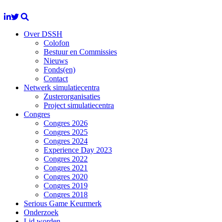
Over DSSH
Colofon
Bestuur en Commissies
Nieuws
Fonds(en)
Contact
Netwerk simulatiecentra
Zusterorganisaties
Project simulatiecentra
Congres
Congres 2026
Congres 2025
Congres 2024
Experience Day 2023
Congres 2022
Congres 2021
Congres 2020
Congres 2019
Congres 2018
Serious Game Keurmerk
Onderzoek
Lid worden