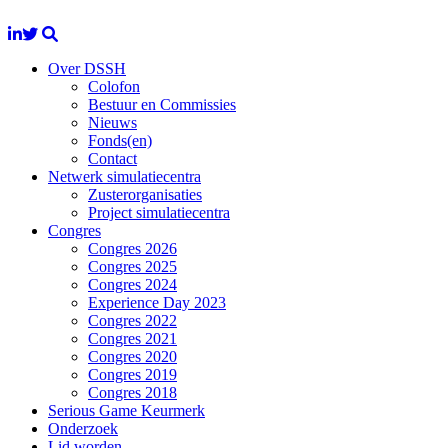
Over DSSH
Colofon
Bestuur en Commissies
Nieuws
Fonds(en)
Contact
Netwerk simulatiecentra
Zusterorganisaties
Project simulatiecentra
Congres
Congres 2026
Congres 2025
Congres 2024
Experience Day 2023
Congres 2022
Congres 2021
Congres 2020
Congres 2019
Congres 2018
Serious Game Keurmerk
Onderzoek
Lid worden