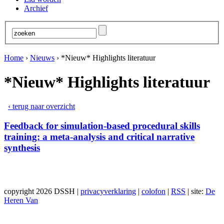
Archief
Home
›
Nieuws
›
*Nieuw* Highlights literatuur
*Nieuw* Highlights literatuur
‹ terug naar overzicht
Feedback for simulation-based procedural skills
training: a meta-analysis and critical narrative
synthesis
copyright 2026 DSSH |
privacyverklaring
|
colofon
|
RSS
| site:
De
Heren Van